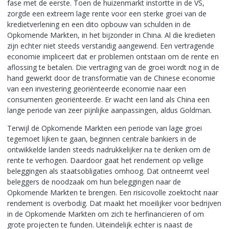
fase met de eerste. Toen de huizenmarkt instortte in de VS,
zorgde een extreem lage rente voor een sterke groei van de
kredietverlening en een dito opbouw van schulden in de
Opkomende Markten, in het bijzonder in China. Al die kredieten
zijn echter niet steeds verstandig aangewend. Een vertragende
economie impliceert dat er problemen ontstaan om de rente en
aflossing te betalen. Die vertraging van de groei wordt nog in de
hand gewerkt door de transformatie van de Chinese economie
van een investering georiënteerde economie naar een
consumenten georiënteerde. Er wacht een land als China een
lange periode van zeer pijnlijke aanpassingen, aldus Goldman.
Terwijl de Opkomende Markten een periode van lage groei
tegemoet lijken te gaan, beginnen centrale bankiers in de
ontwikkelde landen steeds nadrukkelijker na te denken om de
rente te verhogen. Daardoor gaat het rendement op vellige
beleggingen als staatsobligaties omhoog. Dat ontneemt veel
beleggers de noodzaak om hun beleggingen naar de
Opkomende Markten te brengen. Een risicovolle zoektocht naar
rendement is overbodig. Dat maakt het moeilijker voor bedrijven
in de Opkomende Markten om zich te herfinancieren of om
grote projecten te funden. Uiteindelijk echter is naast de