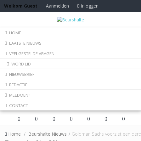
Inloggen
Welkom Guest
Aanmelden
HOME
LAATSTE NIEUWS
VEELGESTELDE VRAGEN
WORD LID
NIEUWSBRIEF
REDACTIE
MEEDOEN?
CONTACT
(
)
(
)
(
)
(
)
(
)
(
)
(
)
Home
Beurshalte Nieuws
Goldman Sachs voorziet een derde