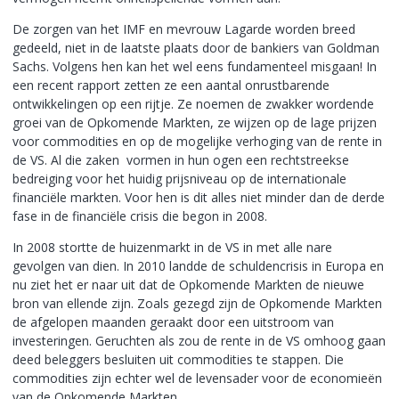
De zorgen van het IMF en mevrouw Lagarde worden breed
gedeeld, niet in de laatste plaats door de bankiers van Goldman
Sachs. Volgens hen kan het wel eens fundamenteel misgaan! In
een recent rapport zetten ze een aantal onrustbarende
ontwikkelingen op een rijtje. Ze noemen de zwakker wordende
groei van de Opkomende Markten, ze wijzen op de lage prijzen
voor commodities en op de mogelijke verhoging van de rente in
de VS. Al die zaken vormen in hun ogen een rechtstreekse
bedreiging voor het huidig prijsniveau op de internationale
financiële markten. Voor hen is dit alles niet minder dan de derde
fase in de financiële crisis die begon in 2008.
In 2008 stortte de huizenmarkt in de VS in met alle nare
gevolgen van dien. In 2010 landde de schuldencrisis in Europa en
nu ziet het er naar uit dat de Opkomende Markten de nieuwe
bron van ellende zijn. Zoals gezegd zijn de Opkomende Markten
de afgelopen maanden geraakt door een uitstroom van
investeringen. Geruchten als zou de rente in de VS omhoog gaan
deed beleggers besluiten uit commodities te stappen. Die
commodities zijn echter wel de levensader voor de economieën
van de Opkomende Markten.