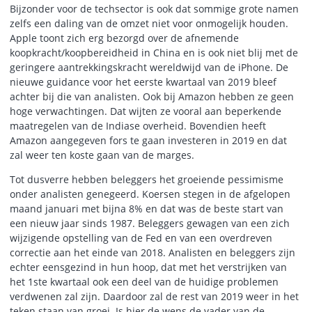
Bijzonder voor de techsector is ook dat sommige grote namen
zelfs een daling van de omzet niet voor onmogelijk houden.
Apple toont zich erg bezorgd over de afnemende
koopkracht/koopbereidheid in China en is ook niet blij met de
geringere aantrekkingskracht wereldwijd van de iPhone. De
nieuwe guidance voor het eerste kwartaal van 2019 bleef
achter bij die van analisten. Ook bij Amazon hebben ze geen
hoge verwachtingen. Dat wijten ze vooral aan beperkende
maatregelen van de Indiase overheid. Bovendien heeft
Amazon aangegeven fors te gaan investeren in 2019 en dat
zal weer ten koste gaan van de marges.
Tot dusverre hebben beleggers het groeiende pessimisme
onder analisten genegeerd. Koersen stegen in de afgelopen
maand januari met bijna 8% en dat was de beste start van
een nieuw jaar sinds 1987. Beleggers gewagen van een zich
wijzigende opstelling van de Fed en van een overdreven
correctie aan het einde van 2018. Analisten en beleggers zijn
echter eensgezind in hun hoop, dat met het verstrijken van
het 1ste kwartaal ook een deel van de huidige problemen
verdwenen zal zijn. Daardoor zal de rest van 2019 weer in het
teken staan van groei. Is hier de wens de vader van de