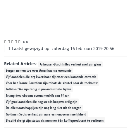
0.0
Laatst gewijzigd op: zaterdag 16 februari 2019 20:56
Related Articles
:
Anheuser-Busch InBev verliest snel zijn glans
Zorgen nemen toe over Amerikaanse economie
Vijf aandelen die erg kwetsbaar zijn voor een komende correctie
Voor het Franse Carrefour zijn robots de sleutel naar de toekomst
Inflatie? We zijn terug in pre-industriële tijden
Trump dwarsboomt overnamedrift van Pfizer
Vijf groeiaandelen die nog steeds koopwaardig zijn
De oliemaatschappijen zijn nog lang niet uit de zorgen
Goldman Sachs verliest zijn aura van onoverwinnelijkheid
Brazilië dreigt zijn status als nummer één koffieproducent te verliezen