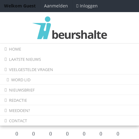
Inloggen
Welkom Guest
Aanmelden
HOME
LAATSTE NIEUWS
VEELGESTELDE VRAGEN
WORD LID
NIEUWSBRIEF
REDACTIE
MEEDOEN?
CONTACT
(
)
(
)
(
)
(
)
(
)
(
)
(
)