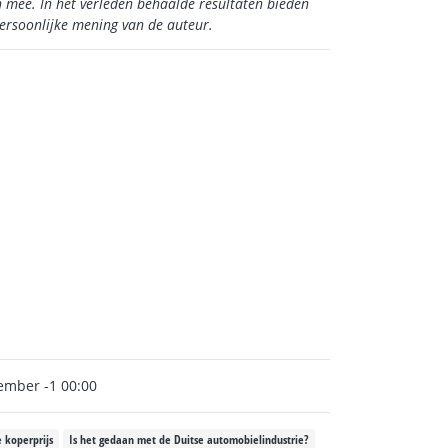
h mee. In het verleden behaalde resultaten bieden
persoonlijke mening van de auteur.
ember -1 00:00
e koperprijs
Is het gedaan met de Duitse automobielindustrie?