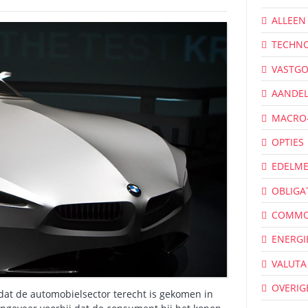
ALLEEN
TECHNO
VASTG
AANDE
MACRO
OPTIES
EDELME
OBLIGA
COMMO
ENERGI
VALUTA
OVERIG
t de automobielsector terecht is gekomen in