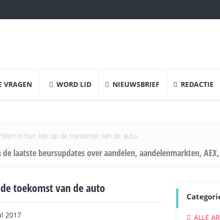
E VRAGEN
WORD LID
NIEUWSBRIEF
REDACTIE
(
)
llen in hun kijk op de toekomst van de auto
 de laatste beursupdates over aandelen, aandelenmarkten, AEX,
p de toekomst van de auto
Categori
ul 2017
ALLE A