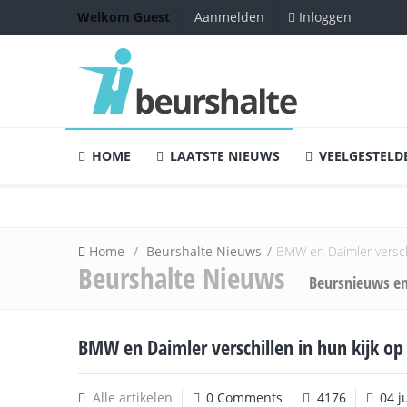
Inloggen
Welkom Guest
Aanmelden
HOME
LAATSTE NIEUWS
VEELGESTELD
Home
Beurshalte Nieuws
BMW en Daimler verschi
Beurshalte Nieuws
Beursnieuws en
BMW en Daimler verschillen in hun kijk o
Alle artikelen
0 Comments
4176
04 j