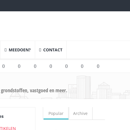
MEEDOEN?
CONTACT
(
)
(
)
(
)
(
)
(
)
(
)
 grondstoffen, vastgoed en meer.
Popular
Archive
es
RTIKELEN