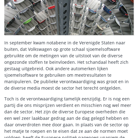
In september kwam notabene in de Verenigde Staten naar
buiten, dat Volkswagen op grote schaal sjoemelsoftware
gebruikte om de metingen van de uitstoot van de diverse
ongezonde stoffen te beïnvloeden. Het schandaal heeft zich
gestaag uitgebreid. Ook andere automerken lijken
sjoemelsoftware te gebruiken om meetresultaten te
manipuleren. De publieke verontwaardiging was groot en in
de diverse media moest de sector het terecht ontgelden.
Toch is de verontwaardiging tamelijk eenzijdig. Er is nog een
partij die ons misprijzen verdient en misschien nog wel meer
dan de sector. Het zijn de diverse Europese overheden die
een wel zeer laakbaar gedrag aan de dag gelegd hebben en
daar onverdroten mee door gaan. In plaats van de sector op
het matje te roepen en te eisen dat ze aan de normen moet
voldoen, heeft de Europese politiek nagenoeg unaniem de