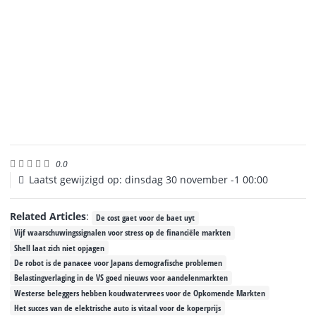
0.0
Laatst gewijzigd op: dinsdag 30 november -1 00:00
Related Articles
:
De cost gaet voor de baet uyt
Vijf waarschuwingssignalen voor stress op de financiële markten
Shell laat zich niet opjagen
De robot is de panacee voor Japans demografische problemen
Belastingverlaging in de VS goed nieuws voor aandelenmarkten
Westerse beleggers hebben koudwatervrees voor de Opkomende Markten
Het succes van de elektrische auto is vitaal voor de koperprijs