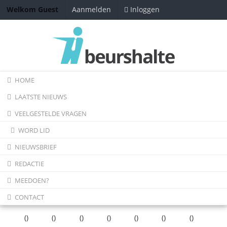
Inloggen
Welkom Guest
Aanmelden
HOME
LAATSTE NIEUWS
VEELGESTELDE VRAGEN
WORD LID
NIEUWSBRIEF
REDACTIE
MEEDOEN?
CONTACT
(
)
(
)
(
)
(
)
(
)
(
)
(
)