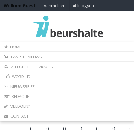
Welkom Guest
Aanmelden
Inloggen
HOME
LAATSTE NIEUWS
VEELGESTELDE VRAGEN
WORD LID
NIEUWSBRIEF
REDACTIE
MEEDOEN?
CONTACT
(
)
(
)
(
)
(
)
(
)
(
)
(
)