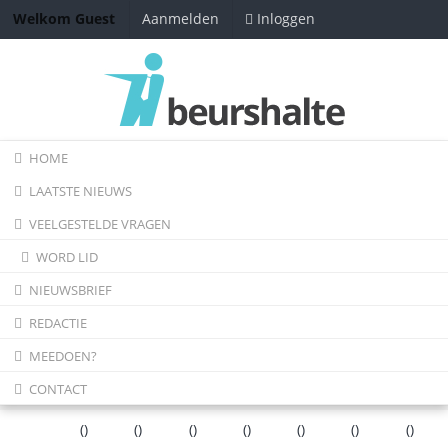
Inloggen
Welkom Guest
Aanmelden
HOME
LAATSTE NIEUWS
VEELGESTELDE VRAGEN
WORD LID
NIEUWSBRIEF
REDACTIE
MEEDOEN?
CONTACT
(
)
(
)
(
)
(
)
(
)
(
)
(
)