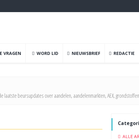
E VRAGEN
WORD LID
NIEUWSBRIEF
REDACTIE
e laatste beursupdates over aandelen, aandelenmarkten, AEX, grondstoffen
Categor
ALLE A