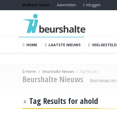
Inloggen
Welkom Guest
Aanmelden
HOME
LAATSTE NIEUWS
VEELGESTELD
Home
Beurshalte Nieuws
Tag Results
Beurshalte Nieuws
Beursnieuws en d
Tag Results for ahold
3