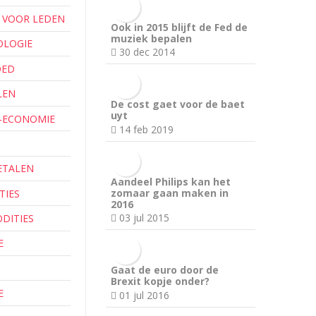
 VOOR LEDEN
Ook in 2015 blijft de Fed de
muziek bepalen
OLOGIE
30 dec 2014
OED
LEN
De cost gaet voor de baet
uyt
-ECONOMIE
14 feb 2019
ETALEN
Aandeel Philips kan het
zomaar gaan maken in
TIES
2016
03 jul 2015
DITIES
E
Gaat de euro door de
Brexit kopje onder?
E
01 jul 2016