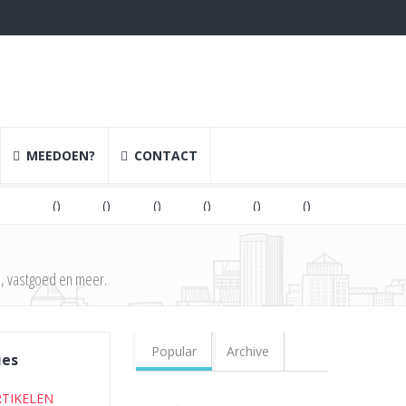
MEEDOEN?
CONTACT
(
)
(
)
(
)
(
)
(
)
(
)
(
)
, vastgoed en meer.
Popular
Archive
ies
RTIKELEN