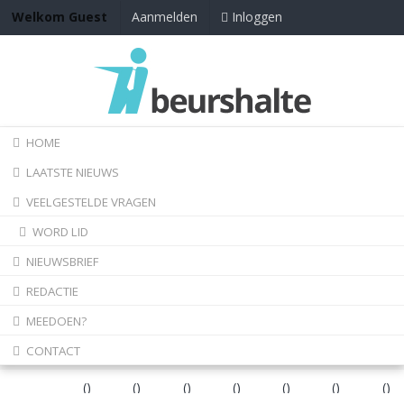
Inloggen
Welkom Guest
Aanmelden
HOME
LAATSTE NIEUWS
VEELGESTELDE VRAGEN
WORD LID
NIEUWSBRIEF
REDACTIE
MEEDOEN?
CONTACT
(
)
(
)
(
)
(
)
(
)
(
)
(
)