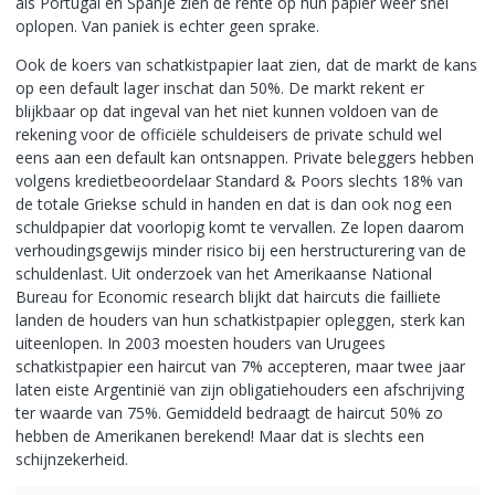
als Portugal en Spanje zien de rente op hun papier weer snel
oplopen. Van paniek is echter geen sprake.
Ook de koers van schatkistpapier laat zien, dat de markt de kans
op een default lager inschat dan 50%. De markt rekent er
blijkbaar op dat ingeval van het niet kunnen voldoen van de
rekening voor de officiële schuldeisers de private schuld wel
eens aan een default kan ontsnappen. Private beleggers hebben
volgens kredietbeoordelaar Standard & Poors slechts 18% van
de totale Griekse schuld in handen en dat is dan ook nog een
schuldpapier dat voorlopig komt te vervallen. Ze lopen daarom
verhoudingsgewijs minder risico bij een herstructurering van de
schuldenlast. Uit onderzoek van het Amerikaanse National
Bureau for Economic research blijkt dat haircuts die failliete
landen de houders van hun schatkistpapier opleggen, sterk kan
uiteenlopen. In 2003 moesten houders van Urugees
schatkistpapier een haircut van 7% accepteren, maar twee jaar
laten eiste Argentinië van zijn obligatiehouders een afschrijving
ter waarde van 75%. Gemiddeld bedraagt de haircut 50% zo
hebben de Amerikanen berekend! Maar dat is slechts een
schijnzekerheid.