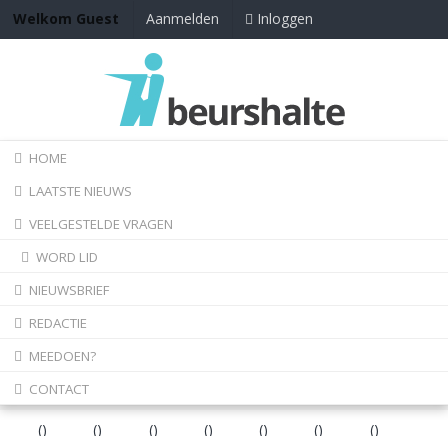
Inloggen
Welkom Guest
Aanmelden
HOME
LAATSTE NIEUWS
VEELGESTELDE VRAGEN
WORD LID
NIEUWSBRIEF
REDACTIE
MEEDOEN?
CONTACT
(
)
(
)
(
)
(
)
(
)
(
)
(
)