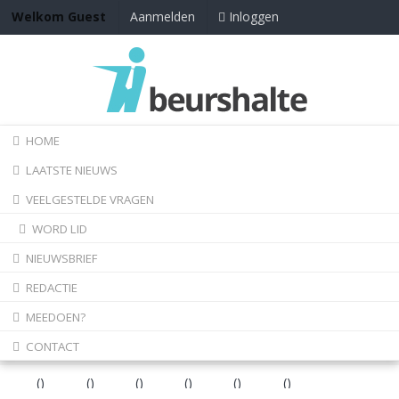
Inloggen
Welkom Guest
Aanmelden
HOME
LAATSTE NIEUWS
VEELGESTELDE VRAGEN
WORD LID
NIEUWSBRIEF
REDACTIE
MEEDOEN?
CONTACT
)
(
)
(
)
(
)
(
)
(
)