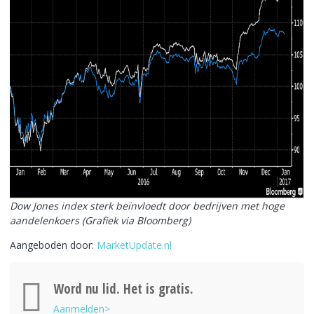
Dow Jones index sterk beïnvloedt door bedrijven met hoge
aandelenkoers (Grafiek via Bloomberg)
Aangeboden door:
MarketUpdate.nl
Word nu lid. Het is gratis.
Aanmelden>