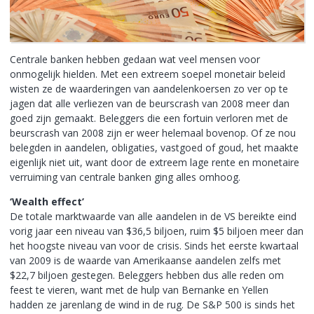
Centrale banken hebben gedaan wat veel mensen voor
onmogelijk hielden. Met een extreem soepel monetair beleid
wisten ze de waarderingen van aandelenkoersen zo ver op te
jagen dat alle verliezen van de beurscrash van 2008 meer dan
goed zijn gemaakt. Beleggers die een fortuin verloren met de
beurscrash van 2008 zijn er weer helemaal bovenop. Of ze nou
belegden in aandelen, obligaties, vastgoed of goud, het maakte
eigenlijk niet uit, want door de extreem lage rente en monetaire
verruiming van centrale banken ging alles omhoog.
‘Wealth effect’
De totale marktwaarde van alle aandelen in de VS bereikte eind
vorig jaar een niveau van $36,5 biljoen, ruim $5 biljoen meer dan
het hoogste niveau van voor de crisis. Sinds het eerste kwartaal
van 2009 is de waarde van Amerikaanse aandelen zelfs met
$22,7 biljoen gestegen. Beleggers hebben dus alle reden om
feest te vieren, want met de hulp van Bernanke en Yellen
hadden ze jarenlang de wind in de rug. De S&P 500 is sinds het