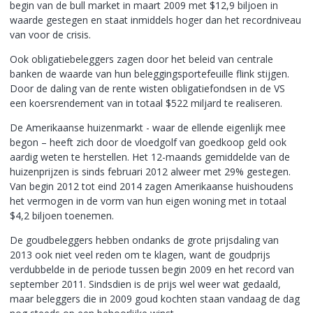
begin van de bull market in maart 2009 met $12,9 biljoen in
waarde gestegen en staat inmiddels hoger dan het recordniveau
van voor de crisis.
Ook obligatiebeleggers zagen door het beleid van centrale
banken de waarde van hun beleggingsportefeuille flink stijgen.
Door de daling van de rente wisten obligatiefondsen in de VS
een koersrendement van in totaal $522 miljard te realiseren.
De Amerikaanse huizenmarkt - waar de ellende eigenlijk mee
begon – heeft zich door de vloedgolf van goedkoop geld ook
aardig weten te herstellen. Het 12-maands gemiddelde van de
huizenprijzen is sinds februari 2012 alweer met 29% gestegen.
Van begin 2012 tot eind 2014 zagen Amerikaanse huishoudens
het vermogen in de vorm van hun eigen woning met in totaal
$4,2 biljoen toenemen.
De goudbeleggers hebben ondanks de grote prijsdaling van
2013 ook niet veel reden om te klagen, want de goudprijs
verdubbelde in de periode tussen begin 2009 en het record van
september 2011. Sindsdien is de prijs wel weer wat gedaald,
maar beleggers die in 2009 goud kochten staan vandaag de dag