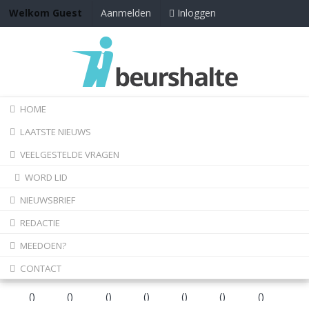
Inloggen
Welkom Guest
Aanmelden
HOME
LAATSTE NIEUWS
VEELGESTELDE VRAGEN
WORD LID
NIEUWSBRIEF
REDACTIE
MEEDOEN?
CONTACT
(
)
(
)
(
)
(
)
(
)
(
)
(
)