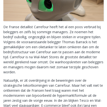
De Franse detaillist Carrefour heeft het al een poos verbruid bij
beleggers en zelfs bij sommige managers. Ze noemen het
bedrijf oubollig, ongezeglijk en blijven steken in vroegere tijden.
Volgens de vooraanstaande belegger Thomas Barrack is het
gemakkelijker om een olietanker te laten omkeren dan om de
bedrijfsstructuur van Carrefour aan te passen aan de moderne
tijd. Carrefour is na Wal-Mart Stores de grootste detaillist ter
wereld gerekend naar omzet. De wanhoopskreten van beleggers
en managers mogen daarom niet zomaar terzijde geschoven
worden.
Natuurlijk, er zit overdrijving in de beweringen over de
strategische tekortkomingen van Carrefour. Maar het valt niet te
ontkennen dat de Fransen heel traag waren met het
moderniseren van bijvoorbeeld de hypermarktformule uit de
jaren zestig van de vorige eeuw. In die zin blijken Tesco en Wal-
Mart veel slagvaardiger. E-commerce bleef ook (te) lang een