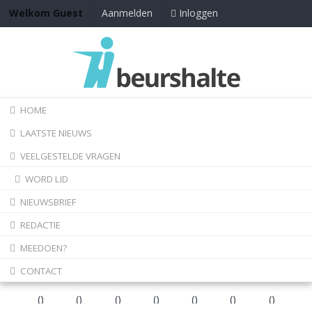
Inloggen
Welkom Guest
Aanmelden
HOME
LAATSTE NIEUWS
VEELGESTELDE VRAGEN
WORD LID
NIEUWSBRIEF
REDACTIE
MEEDOEN?
CONTACT
(
)
(
)
(
)
(
)
(
)
(
)
(
)