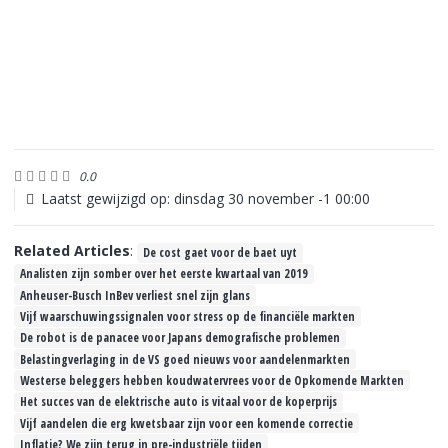
0.0
Laatst gewijzigd op: dinsdag 30 november -1 00:00
Related Articles
:
De cost gaet voor de baet uyt
Analisten zijn somber over het eerste kwartaal van 2019
Anheuser-Busch InBev verliest snel zijn glans
Vijf waarschuwingssignalen voor stress op de financiële markten
De robot is de panacee voor Japans demografische problemen
Belastingverlaging in de VS goed nieuws voor aandelenmarkten
Westerse beleggers hebben koudwatervrees voor de Opkomende Markten
Het succes van de elektrische auto is vitaal voor de koperprijs
Vijf aandelen die erg kwetsbaar zijn voor een komende correctie
Inflatie? We zijn terug in pre-industriële tijden