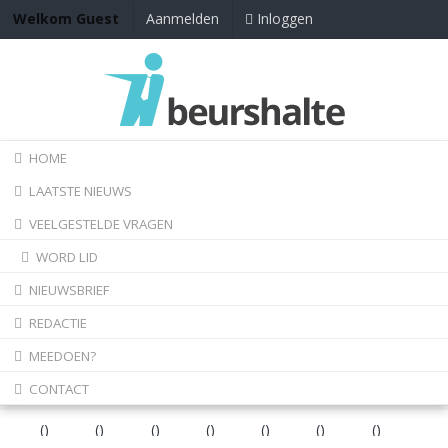
Inloggen
Welkom Guest
Aanmelden
HOME
LAATSTE NIEUWS
VEELGESTELDE VRAGEN
WORD LID
NIEUWSBRIEF
REDACTIE
MEEDOEN?
CONTACT
(
)
(
)
(
)
(
)
(
)
(
)
(
)