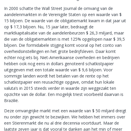
In 2000 schatte the Wall Street Journal de omvang van de
aandelenmarkten in de Verenigde Staten op een waarde van $
15 biljoen. De waarde van de obligatiemarkt kwam in dat jaar uit
op $ 17,3 biljoen. Nu, 15 jaar later, bedraagt de
marktkapitalisatie van de aandelenbeurzen $ 26,3 miljard, maar
die van de obligatiemarkten is met 125% opgelopen naar $ 39,5
biljoen. Die formidabele stijging komt vooral op het conto van
overheidsinstellingen en het grote bedrijfsleven. Daar komt
echter nog iets bij. Niet-Amerikaanse overheden en bedrijven
hebben ook nog eens in dollars genoteerd schatkistpapier
uitgegeven met een totale waarde van $ 9,6 biljoen. Voor
sommige landen wordt het betalen van de rente op het
schatkistpapier een reusachtige opgave, omdat hun lokale
valuta’s in 2015 steeds verder in waarde zijn weggezakt ten
opzichte van de dollar. Een mogelijk triest voorbeeld daarvan is
Brazilië.
Deze omvangrijke markt met een waarde van $ 50 miljard dreigt
nu onder zijn gewicht te bezwijken. We hebben het immers over
een Stierenmarkt die nu al drie decennia voortduurt. Maar de
laatste zeven jaar is dat vooral te danken aan het min of meer