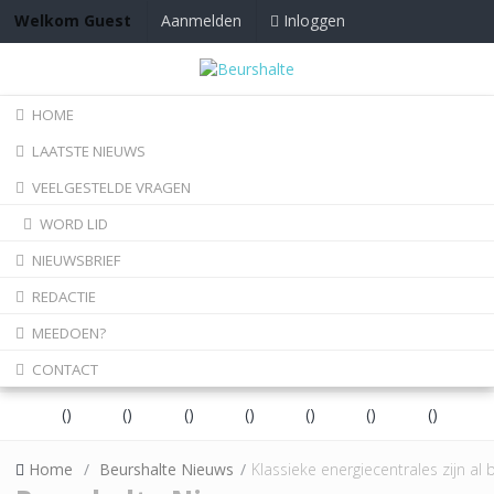
Inloggen
Welkom Guest
Aanmelden
HOME
LAATSTE NIEUWS
VEELGESTELDE VRAGEN
WORD LID
NIEUWSBRIEF
REDACTIE
MEEDOEN?
CONTACT
(
)
(
)
(
)
(
)
(
)
(
)
(
)
Home
Beurshalte Nieuws
Klassieke energiecentrales zijn al 