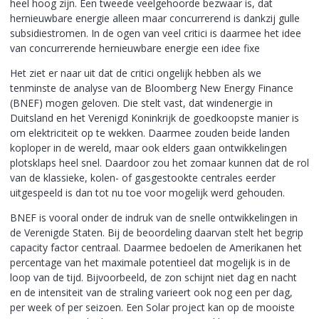
heel hoog zijn. Een tweede veelgehoorde bezwaar is, dat
hernieuwbare energie alleen maar concurrerend is dankzij gulle
subsidiestromen. In de ogen van veel critici is daarmee het idee
van concurrerende hernieuwbare energie een idee fixe
Het ziet er naar uit dat de critici ongelijk hebben als we
tenminste de analyse van de Bloomberg New Energy Finance
(BNEF) mogen geloven. Die stelt vast, dat windenergie in
Duitsland en het Verenigd Koninkrijk de goedkoopste manier is
om elektriciteit op te wekken. Daarmee zouden beide landen
koploper in de wereld, maar ook elders gaan ontwikkelingen
plotsklaps heel snel. Daardoor zou het zomaar kunnen dat de rol
van de klassieke, kolen- of gasgestookte centrales eerder
uitgespeeld is dan tot nu toe voor mogelijk werd gehouden.
BNEF is vooral onder de indruk van de snelle ontwikkelingen in
de Verenigde Staten. Bij de beoordeling daarvan stelt het begrip
capacity factor centraal. Daarmee bedoelen de Amerikanen het
percentage van het maximale potentieel dat mogelijk is in de
loop van de tijd. Bijvoorbeeld, de zon schijnt niet dag en nacht
en de intensiteit van de straling varieert ook nog een per dag,
per week of per seizoen. Een Solar project kan op de mooiste